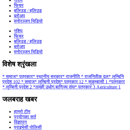
गशिप
फिचर
बलिउड / हलिउड
ब्लोअप
मनोरञ्जन भिडियो
गशिप
फिचर
बलिउड / हलिउड
ब्लोअप
मनोरञ्जन भिडियो
विशेष श्रृंखला
* समाज* पत्रकार* स्थानीय सरकार* राजनीति * राजनितीक दल* लुम्बिनि
प्रदेश
102
* समाज* लुम्बिनी प्रदेश* पत्रकार
12
* सुकुम्बासी
1
*पत्रकार
* लुम्बिनी प्रदेश
2
*लमही उधोग बाणिज्य संघ* पत्रकार
3
Agriculture
1
जलबराह खबर
हाम्रो टीम
प्रयोगका सर्त
विज्ञापन
प्राइभेसी पोलिसी