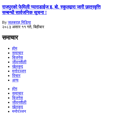
राजपुरको फेमिली प्याराडाईज इ. बो. स्कुलद्वारा जारी छात्रवृत्ति
सम्बन्धी सार्वजनिक सूचना !
By
जलबराह मिडिया
२०८३ असार ११ गते, बिहीबार
समाचार
होम
समाचार
बिजनेस
जीवनशैली
खेलकुद
मनोरञ्जन
विचार
अन्य
होम
समाचार
बिजनेस
जीवनशैली
खेलकुद
मनोरञ्जन