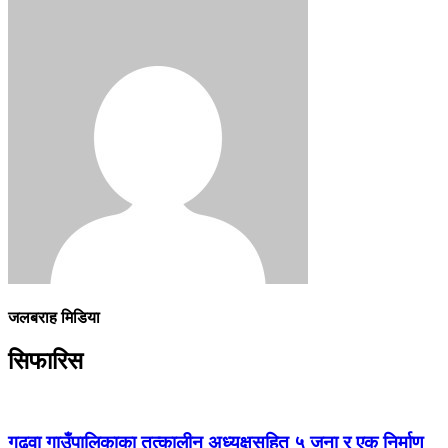
जलबराह मिडिया
सिफारिस
गढवा गाउँपालिकाका तत्कालीन अध्यक्षसहित ५ जना र एक निर्माण