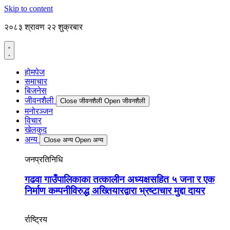
Skip to content
२०८३ श्रावण २२ शुक्रबार
होमपेज
समाचार
बिजनेस
जीवनशैली
Close जीवनशैली
Open जीवनशैली
मनोरञ्जन
विचार
खेलकुद
अन्य
Close अन्य
Open अन्य
जनप्रतिनिधि
गढवा गाउँपालिकाका तत्कालीन अध्यक्षसहित ५ जना र एक
निर्माण कम्पनीविरुद्ध अख्तियारद्वारा भ्रष्टाचार मुद्दा दायर
र्राष्ट्रिय