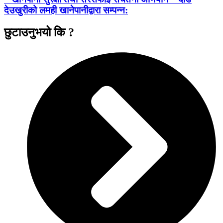
देउखुरीको लमही खानेपानीद्वारा सम्पन्न:
छुटाउनुभयो कि ?