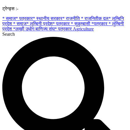
ट्रेन्ड्स :-
* समाज* पत्रकार* स्थानीय सरकार* राजनीति * राजनितीक दल* लुम्बिनि
प्रदेश
* समाज* लुम्बिनी प्रदेश* पत्रकार
* सुकुम्बासी
*पत्रकार * लुम्बिनी
प्रदेश
*लमही उधोग बाणिज्य संघ* पत्रकार
Agriculture
Search