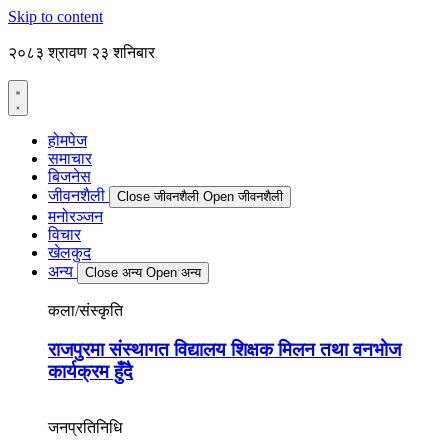
Skip to content
२०८३ श्रावण २३ शनिबार
होमपेज
समाचार
बिजनेस
जीवनशैली
Close जीवनशैली
Open जीवनशैली
मनोरञ्जन
विचार
खेलकुद
अन्य
Close अन्य
Open अन्य
कला/संस्कृति
राजपुरमा संस्थागत विद्यालय शिक्षक मिलन तथा वनभोज
कार्यक्रम हुँदै
जनप्रतिनिधि