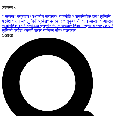
ट्रेन्ड्स :-
* समाज* पत्रकार* स्थानीय सरकार* राजनीति * राजनितीक दल* लुम्बिनि
प्रदेश
* समाज* लुम्बिनी प्रदेश* पत्रकार
* सुकुम्बासी
*एन प्याब्सन* प्याब्सन
राजनितिक दल* ट्राफिक प्रहरी* नेपाल सरकार शिक्षा मन्त्रालय
*पत्रकार *
लुम्बिनी प्रदेश
*लमही उधोग बाणिज्य संघ* पत्रकार
Search