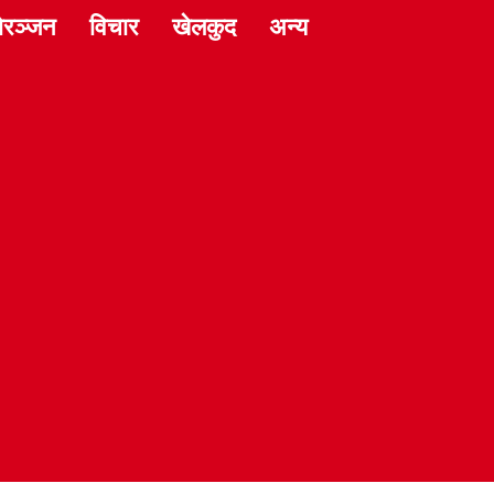
ोरञ्जन
विचार
खेलकुद
अन्य