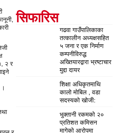
री
सिफारिस
ानूनी,
कारी
गढवा गाउँपालिकाका
तत्कालीन अध्यक्षसहित
५ जना र एक निर्माण
निजी
कम्पनीविरुद्ध
ष
अख्तियारद्वारा भ्रष्टाचार
१, २ र
मुद्दा दायर
ाइने
शिक्षा अधिकृतमाथि
छ ।
कालो मोबिल , वडा
सदस्यको खोजी:
 तथा
भुक्तानी रकमको २०
प्रतिशत कमिसन
मागेको आरोपमा
 गठन र