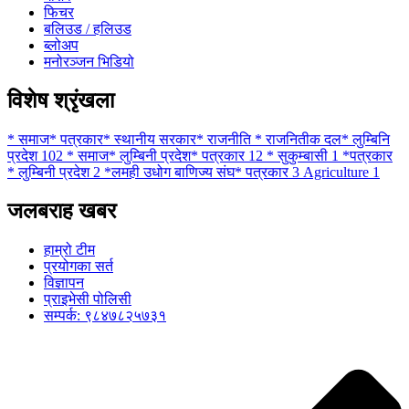
फिचर
बलिउड / हलिउड
ब्लोअप
मनोरञ्जन भिडियो
विशेष श्रृंखला
* समाज* पत्रकार* स्थानीय सरकार* राजनीति * राजनितीक दल* लुम्बिनि
प्रदेश
102
* समाज* लुम्बिनी प्रदेश* पत्रकार
12
* सुकुम्बासी
1
*पत्रकार
* लुम्बिनी प्रदेश
2
*लमही उधोग बाणिज्य संघ* पत्रकार
3
Agriculture
1
जलबराह खबर
हाम्रो टीम
प्रयोगका सर्त
विज्ञापन
प्राइभेसी पोलिसी
सम्पर्क: ९८४७८२५७३१