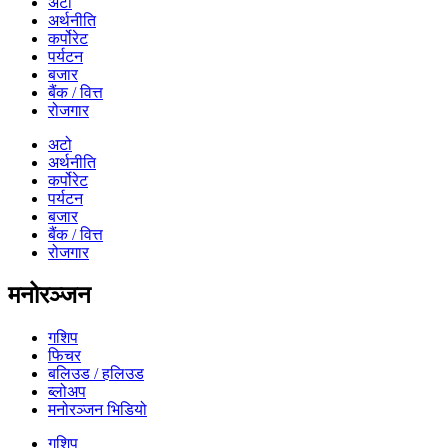
अटो
अर्थनीति
कर्पोरेट
पर्यटन
बजार
बैंक / वित्त
रोजगार
अटो
अर्थनीति
कर्पोरेट
पर्यटन
बजार
बैंक / वित्त
रोजगार
मनोरञ्जन
गशिप
फिचर
बलिउड / हलिउड
ब्लोअप
मनोरञ्जन भिडियो
गशिप