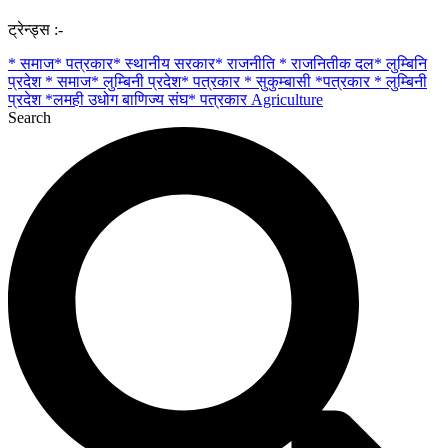
ट्रेन्ड्स :-
* समाज* पत्रकार* स्थानीय सरकार* राजनीति * राजनितीक दल* लुम्बिनि
प्रदेश
* समाज* लुम्बिनी प्रदेश* पत्रकार
* सुकुम्बासी
*पत्रकार * लुम्बिनी
प्रदेश
*लमही उधोग बाणिज्य संघ* पत्रकार
Agriculture
Search