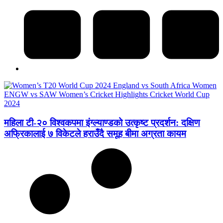
महिला टी-२० विश्वकपमा इंग्ल्याण्डको उत्कृष्ट प्रदर्शन: दक्षिण
अफ्रिकालाई ७ विकेटले हराउँदै समूह बीमा अग्रता कायम