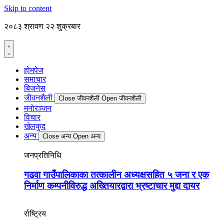
Skip to content
२०८३ श्रावण २२ शुक्रबार
होमपेज
समाचार
बिजनेस
जीवनशैली
Close जीवनशैली
Open जीवनशैली
मनोरञ्जन
विचार
खेलकुद
अन्य
Close अन्य
Open अन्य
जनप्रतिनिधि
गढवा गाउँपालिकाका तत्कालीन अध्यक्षसहित ५ जना र एक
निर्माण कम्पनीविरुद्ध अख्तियारद्वारा भ्रष्टाचार मुद्दा दायर
र्राष्ट्रिय