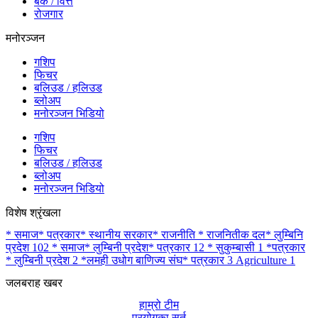
बैंक / वित्त
रोजगार
मनोरञ्जन
गशिप
फिचर
बलिउड / हलिउड
ब्लोअप
मनोरञ्जन भिडियो
गशिप
फिचर
बलिउड / हलिउड
ब्लोअप
मनोरञ्जन भिडियो
विशेष श्रृंखला
* समाज* पत्रकार* स्थानीय सरकार* राजनीति * राजनितीक दल* लुम्बिनि
प्रदेश
102
* समाज* लुम्बिनी प्रदेश* पत्रकार
12
* सुकुम्बासी
1
*पत्रकार
* लुम्बिनी प्रदेश
2
*लमही उधोग बाणिज्य संघ* पत्रकार
3
Agriculture
1
जलबराह खबर
हाम्रो टीम
प्रयोगका सर्त