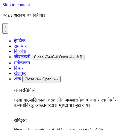
Skip to content
२०८३ श्रावण २१ बिहीबार
होमपेज
समाचार
बिजनेस
जीवनशैली
Close जीवनशैली
Open जीवनशैली
मनोरञ्जन
विचार
खेलकुद
अन्य
Close अन्य
Open अन्य
जनप्रतिनिधि
गढवा गाउँपालिकाका तत्कालीन अध्यक्षसहित ५ जना र एक निर्माण
कम्पनीविरुद्ध अख्तियारद्वारा भ्रष्टाचार मुद्दा दायर
र्राष्ट्रिय