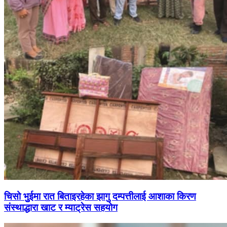
चिसो भुुईमा रात बिताइरहेका झागु दम्पत्तीलाई आशाका किरण
संस्थाद्धारा खाट र म्याट्रेस सहयोग