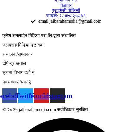
विज्ञापन
प्राइभेसी पोलिसी
सम्पर्क: ९८४७८२५७३१
email:jalbarahamedia@gmail.com
फ्रेश अनलाईन मिडिया प्रा.लि.द्वारा संचालित
जलबराह मिडिया डट कम
संचालक/सम्पादक
टोपेन्द्र खनाल
सूचना विभाग दर्ता नं.
५०८०/०८१/०८२
acebook
Twitter
Youtube
Instagram
© २०२५ jalbarahamedia.com सर्वाधिकार सुरक्षित