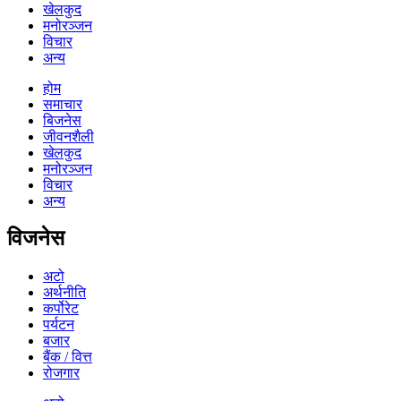
खेलकुद
मनोरञ्जन
विचार
अन्य
होम
समाचार
बिजनेस
जीवनशैली
खेलकुद
मनोरञ्जन
विचार
अन्य
विजनेस
अटो
अर्थनीति
कर्पोरेट
पर्यटन
बजार
बैंक / वित्त
रोजगार