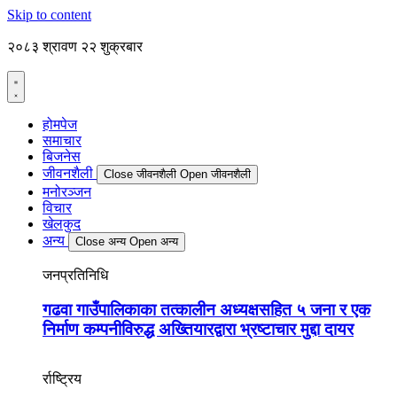
Skip to content
२०८३ श्रावण २२ शुक्रबार
होमपेज
समाचार
बिजनेस
जीवनशैली
Close जीवनशैली
Open जीवनशैली
मनोरञ्जन
विचार
खेलकुद
अन्य
Close अन्य
Open अन्य
जनप्रतिनिधि
गढवा गाउँपालिकाका तत्कालीन अध्यक्षसहित ५ जना र एक
निर्माण कम्पनीविरुद्ध अख्तियारद्वारा भ्रष्टाचार मुद्दा दायर
र्राष्ट्रिय