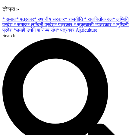
ट्रेन्ड्स :-
* समाज* पत्रकार* स्थानीय सरकार* राजनीति * राजनितीक दल* लुम्बिनि
प्रदेश
* समाज* लुम्बिनी प्रदेश* पत्रकार
* सुकुम्बासी
*पत्रकार * लुम्बिनी
प्रदेश
*लमही उधोग बाणिज्य संघ* पत्रकार
Agriculture
Search