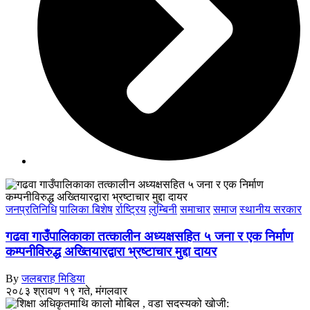
जनप्रतिनिधि
पालिका बिशेष
र्राष्ट्रिय
लुम्बिनी
समाचार
समाज
स्थानीय सरकार
गढवा गाउँपालिकाका तत्कालीन अध्यक्षसहित ५ जना र एक निर्माण
कम्पनीविरुद्ध अख्तियारद्वारा भ्रष्टाचार मुद्दा दायर
By
जलबराह मिडिया
२०८३ श्रावण १९ गते, मंगलवार