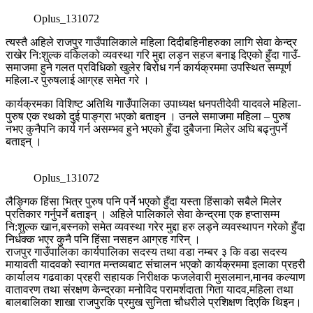
Oplus_131072
त्यस्तै अहिले राजपुर गाउँपालिकाले महिला दिदीबहिनीहरुका लागि सेवा केन्द्र
राखेर नि:शुल्क वकिलको व्यवस्था गरि मुद्दा लड्न सहज बनाइ दिएको हुँदा गाउँ-
समाजमा हुने गलत प्रविधिको खुलेर बिरोध गर्न कार्यक्रममा उपस्थित सम्पूर्ण
महिला-र पुरुषलाई आग्रह समेत गरे ।
कार्यक्रमका विशिष्ट अतिथि गाउँपालिका उपाध्यक्ष धनपतीदेवी यादवले महिला-
पुरुष एक रथको दुई पाङ्ग्रा भएको बताइन । उनले समाजमा महिला – पुरुष
नभए कुनैपनि कार्य गर्न असम्भव हुने भएको हुँदा दुबैजना मिलेर अघि बढ्नुपर्ने
बताइन् ।
Oplus_131072
लैङ्गिक हिंसा भित्र पुरुष पनि पर्ने भएको हुँदा यस्ता हिंसाको सबैले मिलेर
प्रतिकार गर्नुपर्ने बताइन् । अहिले पालिकाले सेवा केन्द्रमा एक हप्तासम्म
नि:शुल्क खान,बस्नको समेत व्यवस्था गरेर मुद्दा हरु लड्ने व्यवस्थापन गरेको हुँदा
निर्धक्क भएर कुनै पनि हिंसा नसहन आग्रह गरिन् ।
राजपुर गाउँपालिका कार्यपालिका सदस्य तथा वडा नम्बर ३ कि वडा सदस्य
मायावती यादवको स्वागत मन्तव्यबाट संचालन भएको कार्यक्रममा इलाका प्रहरी
कार्यालय गढवाका प्रहरी सहायक निरीक्षक फजलेवारी मुसलमान,मानव कल्याण
वातावरण तथा संरक्षण केन्द्रका मनोविद परामर्शदाता गिता यादव,महिला तथा
बालबालिका शाखा राजपुरकि प्रमुख सुनिता चौधरीले प्रशिक्षण दिएकि थिइन।