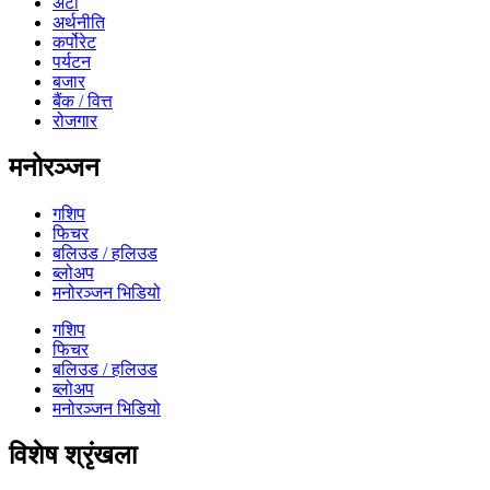
अटो
अर्थनीति
कर्पोरेट
पर्यटन
बजार
बैंक / वित्त
रोजगार
मनोरञ्जन
गशिप
फिचर
बलिउड / हलिउड
ब्लोअप
मनोरञ्जन भिडियो
गशिप
फिचर
बलिउड / हलिउड
ब्लोअप
मनोरञ्जन भिडियो
विशेष श्रृंखला