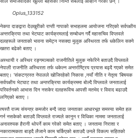
सीले समाजवादको खुल्ला बहसका निम्ति सबैलाई आव्हान गरेका छन् ।
Oplus_133152
नेकपा दाङद्वारा देउखुरीको राप्ती गापाको सभाहलमा आयोजना गरिएको सर्वपक्षीय
अन्तरक्रिया तथा भेटघाट कार्यक्रमलाई सम्बोधन गर्दै महासचिव विप्लवले
दलहरूले जनताको भावना समेट्न नसक्दा मुलुक अस्थिरता तर्फ धकेलिन सक्ने
खतरा बढेको बताए ।
अस्थायी र अस्थिर रङ्गमञ्चको राजनीतिले मुलुक नफेरिने बताउदै विप्लवले
नेपाली राजनीति अस्थिरता तर्फ धकेल्न अन्तर्राष्ट्रिय प्रयास बढ्दै गएको समेत
बताए। ‘संकटग्रस्त नेपालले खोजिरहेको निकास ,नयाँ नीति र नेतृत्व ’बिषयक
सर्वपक्षीय भेटघाट तथा अन्तरक्रिया कार्यक्रममा बोल्दै विप्लवले जनतालाई
परिवर्तनको आभास दिन नसकेर दलहरूविच आपसी मतभेद र विवाद बढाउदै
लगिएको बताए ।
त्यस्तै राज्य संयन्त्र कमजोर बन्दै जादा जनताका आधारभूत समस्या समेत हल
गर्न नसकेको बताउदै विप्लवले राज्यले कानुन र विधिका नाममा जनतालाई
अनावश्यक हैरानी थोपर्ने काम गरेको समेत बताए । जनतामा निराशा र
नकारात्मकता बाड्दै ल‌ैजाने काम चर्किएको बताउदै उनलेे विकल्प सहितको