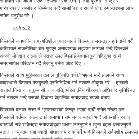
समाधान समाजवाद भएको टिप्पणी गरेका छन् । नयाँ पुस्तामा राष्ट्र र
परिवारप्रति गम्भीर र जिम्मेवार बन्दै सामाजिक र राजनीतिक रुपान्तरणमा लाग्न
समेत अनुरोध गरे ।
oplus_2
विप्लवले जनपक्षीय र प्रगतिशील व्यवस्थाको विकल्प राजतन्त्र नहुने दाबी गर्दै
कतिपयले राजनीतिक चेत गुमाएर अनावश्यक लहडमा लागेको भन्दै विप्लवले
आफ्नो योगदान र त्यागले प्राप्त उपलब्धिलाई बदनाम हुन नदिनुका साथै
समयसापेक्ष परिवर्तन गर्दै लैजानु पर्नेमा जोड दिए ।
विप्लवले राज्य मुठ्ठीभरका दलाल पुजिपति वर्गको भएको भन्दै हालको राज्य
व्यवस्थाले किसान मजदुरको प्रतिनिधित्व गर्न नसक्ने ठोकुवा गरे । हालको
सत्ताले किसान, सुकुम्बासी, जनजाति, महिला,बिधार्थीहरुको अधिकार सुनिश्चित
गर्न नसक्ने भन्दै यसको विकल्प वैज्ञानिक समाजवाद भएको बताए ।
विप्लवले दलाल सत्ता नै भ्रष्टाचारको केन्द्र भएको दाबी समेत गरेका छन् ।
विप्लवले वर्तमान संङकटको समाधान समाजवाद भएको भन्दै लोकतान्त्रिक र
बामपंथी सबै शक्तिहरु समाजवादका पक्षमा लाग्नुपर्ने र खुला बहस चलाउनुपर्ने
बताए । न्युनतम समाजवादी आधार तयार गर्नुपर्ने भन्दै विप्लवले सर्वपक्षीय छलफल