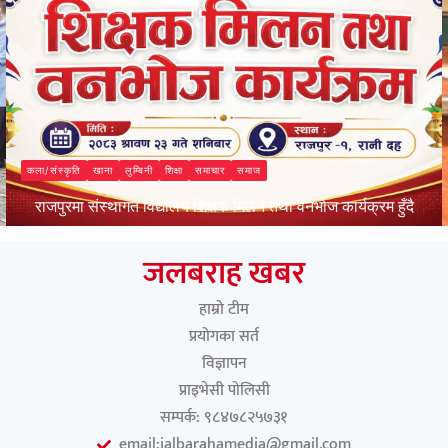
कला/संस्कृति
खाना
लुम्बिनी
शिक्षा
समाचार
समाज
राजपुरमा संस्थागत विद्यालय शिक्षक मिलन तथा वनभोज कार्यक्रम हुँदै
जलबराह मिडिया
जलबराह खबर
हाम्रो टीम
प्रयोगका सर्त
विज्ञापन
प्राइभेसी पोलिसी
सम्पर्क: ९८४७८२५७३१
email:jalbarahamedia@gmail.com