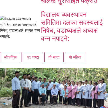
चालक घुससहित पक्राउ
विद्यालय व्यवस्थापन
समितिमा दलका सदस्यलाई
निषेध, वडाध्यक्षले अध्यक्ष
बन्न नपाइने:
लोकप्रिय
२४ घण्टा
यो साता
यो महिना