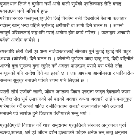
पुजास्थान लिप्ने र चुलोमा नयाँ आगो बाली सुर्यको प्रतिकलाइ रोटि बनाइ
पकाउछन् भन्ने अनिवार्य हुन्छ ।
परीवारजनहरु फलफुल,धुप,दिप लिई पिर्कामा बसी दिउसोको बेलामा फलाहार
गर्दछन् खानु भन्दा पहिले सुर्यलाइ अगीयारी वा आगो दिने चलन छ । आफ्नो
सम्पुर्ण परिवारलाई सहभागि गराई आगोमा होम कार्य गरिन्छ । फलाहार अतवारी
पर्वको अन्तीम कार्यहो ।
त्यसपछि छोरी चेली एव अन्य नातेदारहरुलाई सोमबार पुर्न नुहाई धुवाई गरि पाहुर
अथवा (कोसेली) दिने चलन छ । कोसेली पुर्याउन जादा दाजु भाई, दिदी बहिनीले
आफ्नो दुख सुखका कुरा खुलेर गर्ने अवसर पाउदछन् यसले यस पर्वले स्नेह,
बन्धुत्वको पनि सन्देश दिने बताइएको छ । एक आपसमा आत्मीयक्ता र पारिवारीक
सम्बन्ध सुमुधुर बनाउने पर्वको रुपमा पनि लिएको छ ।
यसरी सौर्य उर्जाको खानी, जीवन जगतका जिवन प्रदाता जागृत देवताको रुपमा
प्रतिष्ठापीत सुर्य उपासनको पर्व बडकी अतवार अथवा अतवारी लाई समयानुकुल
परिमार्जन गर्दै आफ्नो शक्ति र मौलिक्तामा सबको कल्याणहोस भनि अतवारी
मनाउने पर्व सार्थक हुने जितराम पंजीयारले भन्नु भयो ।
प्रकृतिप्रति विश्वास गर्ने थारु समुदायमा प्रकृतिको संस्कार अनुरुपका प्रर्व
उत्सव,आस्था, धर्म एवं जीवन दर्शन झल्काउने पर्वहरु अनेक छन् ऋतु अनुसार