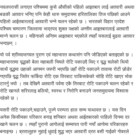
नवलपरासी लगाएत पश्चिममा कुसे औसीको पहिलो आइतबार लाई अतवारी अथवा
बडकी अतवार भनिए पनि केही थारु समुदायमा हरितालिका तिज पछिको आउने
पहिलो आईतबारलाई अतवारी भन्ने चलन रहेको छ । भारतको विहार प्रदेश
पश्चिम चम्पारण जिल्लामा भाद्रपद शुक्ल पक्षको अन्तीम आइतबारलाई अतवारी
मान्ने चलन छ । महिनाको अन्तिम आइतबार भएकोले त्यहाँ यसलाई बुढवा अतवार
भन्दछन् ।
यो पर्व श्रीमदभागवत पुराण एवं महाभारत कथासंग पनि जोडिएको बताइएको छ ।
महाभारतमा यूद्धको बेला महाबली भिमले रोटि पकाउदै थिए र यूद्ध चलेको थियो
साथै यूद्धमा उहाको आगमन जरुरी भएपछि उहाँ रोटि पकाउने तावामा रोटी छोडेर
गएपछि यूद्ध जितेर फर्किदा रोटि एक तिरबाट पाकिसकेको सोहि रोटि खाएर भोक
टारर्नु भयो । तब देखिनै अतवारी पर्वमा एकै तिरबाट रोटि पकाउने चलन रहेको र
रोटि खानले शरिरलाइ बलियो, स्वस्थ र निरोगि बनाउने जनसमुदायमा विश्वास
रहेको छ ।
यसरी रोटि पकाउने,चढाउने, पुज्ने परम्परा हाल सम्म याथावत छ । यस दिन
अनेक किसीमका परिकार बनाइ शनिबार अथवा आईतबारको पाहिलो दिनमा दर
खाने चलन छ । त्यहाँ पुरानो आगोलाई सम्मापत पारी नयाँ आगोमा परिकारहरु
बनाइन्छ । ब्रतालुहरु नुहाई धुवाई शुद्ध भएर अतवारी व्रत बसी गाईको गोबरले