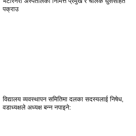
भेटेरिनरी अस्पतालका निमित्त प्रमुख र चालक घुससहित
पक्राउ
विद्यालय व्यवस्थापन समितिमा दलका सदस्यलाई निषेध,
वडाध्यक्षले अध्यक्ष बन्न नपाइने: