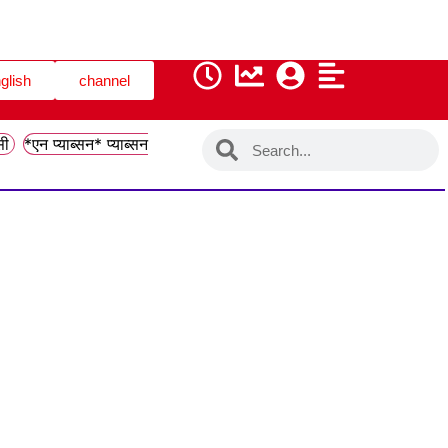
glish
channel
सी
*एन प्याब्सन* प्याब्सन