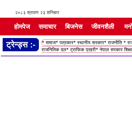
२०८३ श्रावण २३ शनिबार
होमपेज
समाचार
बिजनेस
जीवनशैली
मन
* समाज* पत्रकार* स्थानीय सरकार* राजनीति * राजन
ट्रेन्ड्स :-
राजनितिक दल* ट्राफिक प्रहरी* नेपाल सरकार शिक्षा