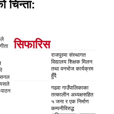
ो चिन्ता:
ले
सिफारिस
 गीता
राजपुरमा संस्थागत
विद्यालय शिक्षक मिलन
े
तथा वनभोज कार्यक्रम
को
हुँदै
नेसनल
 यसले
गढवा गाउँपालिकाका
न–पाठन
तत्कालीन अध्यक्षसहित
५ जना र एक निर्माण
कम्पनीविरुद्ध