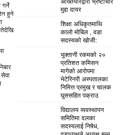
अख्तियारद्वारा भ्रष्टाचार
गर्ने
मुद्दा दायर
न हुने
ा
शिक्षा अधिकृतमाथि
तेदेखि
कालो मोबिल , वडा
सदस्यको खोजी:
मा
भुक्तानी रकमको २०
प्रतिशत कमिसन
निबार
मागेको आरोपमा
सेवा
भेटेरिनरी अस्पतालका
ा
निमित्त प्रमुख र चालक
घुससहित पक्राउ
विद्यालय व्यवस्थापन
समितिमा दलका
सदस्यलाई निषेध,
वडाध्यक्षले अध्यक्ष बन्न