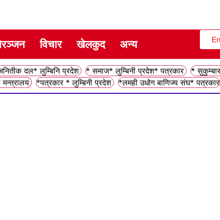
En
ोरञ्जन
विचार
खेलकुद
अन्य
ितीक दल* लुम्बिनि प्रदेश
* समाज* लुम्बिनी प्रदेश* पत्रकार
* सुकुम्बा
 मन्त्रालय
*पत्रकार * लुम्बिनी प्रदेश
*लमही उधोग बाणिज्य संघ* पत्रकार