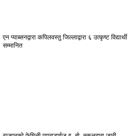
एन प्याब्सनद्वारा कपिलवस्तु जिल्लाद्वारा ६ उत्कृष्ट विद्यार्थी
सम्मानित
राजपुरको फेमिली प्याराडाईज इ. बो. स्कुलद्वारा जारी