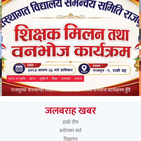
कला/संस्कृति
खाना
लुम्बिनी
शिक्षा
समाचार
समाज
राजपुरमा संस्थागत विद्यालय शिक्षक मिलन तथा वनभोज कार्यक्रम हुँदै
जलबराह मिडिया
जलबराह खबर
हाम्रो टीम
प्रयोगका सर्त
विज्ञापन