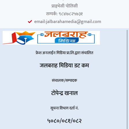
प्राइभेसी पोलिसी
सम्पर्क: ९८४७८२५७३१
email:jalbarahamedia@gmail.com
फ्रेश अनलाईन मिडिया प्रा.लि.द्वारा संचालित
जलबराह मिडिया डट कम
संचालक/सम्पादक
टोपेन्द्र खनाल
सूचना विभाग दर्ता नं.
५०८०/०८१/०८२