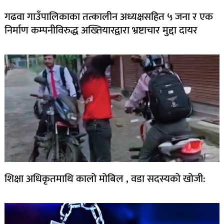
गढवा गाउँपालिकाका तत्कालीन अध्यक्षसहित ५ जना र एक
निर्माण कम्पनीविरुद्ध अख्तियारद्वारा भ्रष्टाचार मुद्दा दायर
शिक्षा अधिकृतमाथि कालो मोबिल , वडा सदस्यको खोजी: