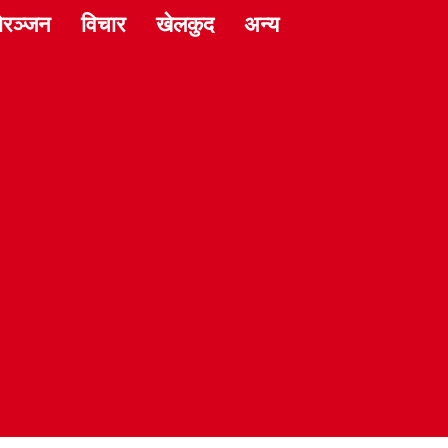
ोरञ्जन
विचार
खेलकुद
अन्य