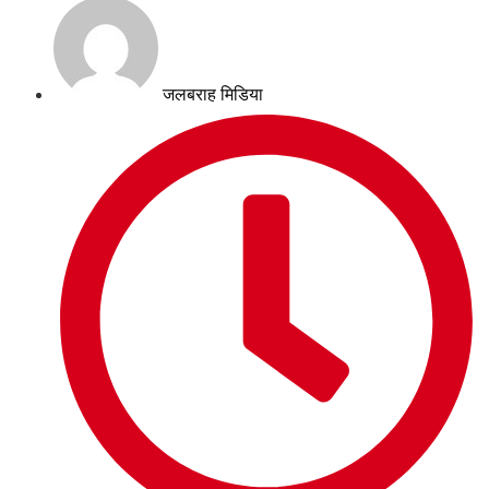
जलबराह मिडिया