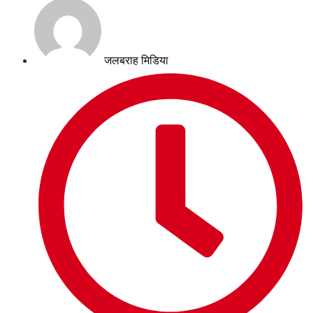
जलबराह मिडिया