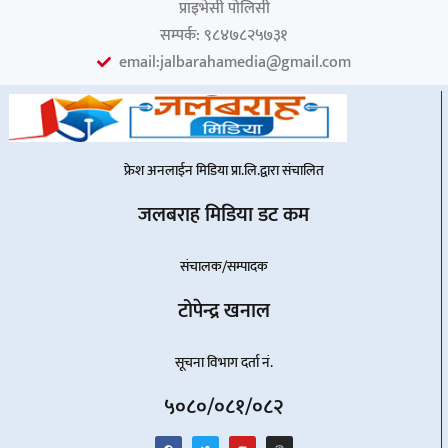
प्राइभेसी पोलिसी
सम्पर्क: ९८४७८२५७३१
email:jalbarahamedia@gmail.com
फ्रेश अनलाईन मिडिया प्रा.लि.द्वारा संचालित
जलबराह मिडिया डट कम
संचालक/सम्पादक
टोपेन्द्र खनाल
सूचना विभाग दर्ता नं.
५०८०/०८१/०८२