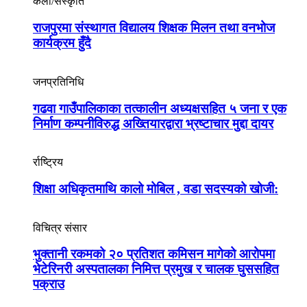
कला/संस्कृति
राजपुरमा संस्थागत विद्यालय शिक्षक मिलन तथा वनभोज
कार्यक्रम हुँदै
जनप्रतिनिधि
गढवा गाउँपालिकाका तत्कालीन अध्यक्षसहित ५ जना र एक
निर्माण कम्पनीविरुद्ध अख्तियारद्वारा भ्रष्टाचार मुद्दा दायर
र्राष्ट्रिय
शिक्षा अधिकृतमाथि कालो मोबिल , वडा सदस्यको खोजी:
विचित्र संसार
भुक्तानी रकमको २० प्रतिशत कमिसन मागेको आरोपमा
भेटेरिनरी अस्पतालका निमित्त प्रमुख र चालक घुससहित
पक्राउ