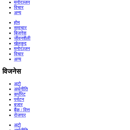
मनोरञ्जन
विचार
अन्य
होम
समाचार
बिजनेस
जीवनशैली
खेलकुद
मनोरञ्जन
विचार
अन्य
विजनेस
अटो
अर्थनीति
कर्पोरेट
पर्यटन
बजार
बैंक / वित्त
रोजगार
अटो