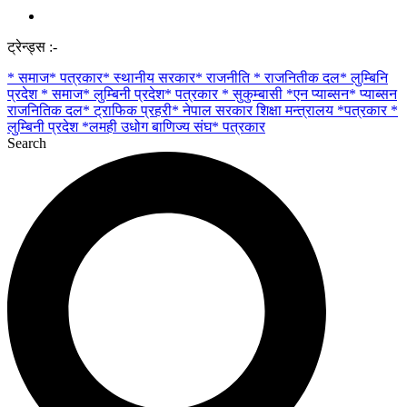
ट्रेन्ड्स :-
* समाज* पत्रकार* स्थानीय सरकार* राजनीति * राजनितीक दल* लुम्बिनि
प्रदेश
* समाज* लुम्बिनी प्रदेश* पत्रकार
* सुकुम्बासी
*एन प्याब्सन* प्याब्सन
राजनितिक दल* ट्राफिक प्रहरी* नेपाल सरकार शिक्षा मन्त्रालय
*पत्रकार *
लुम्बिनी प्रदेश
*लमही उधोग बाणिज्य संघ* पत्रकार
Search