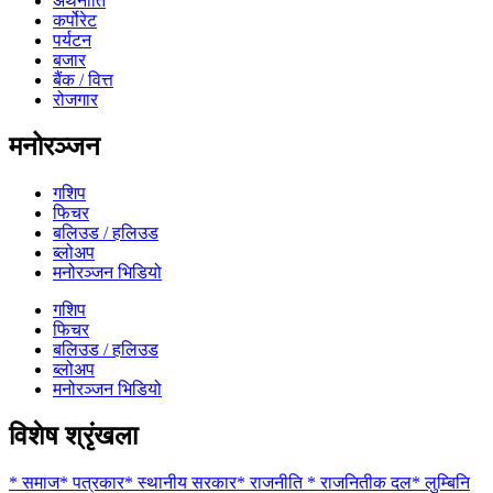
अर्थनीति
कर्पोरेट
पर्यटन
बजार
बैंक / वित्त
रोजगार
मनोरञ्जन
गशिप
फिचर
बलिउड / हलिउड
ब्लोअप
मनोरञ्जन भिडियो
गशिप
फिचर
बलिउड / हलिउड
ब्लोअप
मनोरञ्जन भिडियो
विशेष श्रृंखला
* समाज* पत्रकार* स्थानीय सरकार* राजनीति * राजनितीक दल* लुम्बिनि