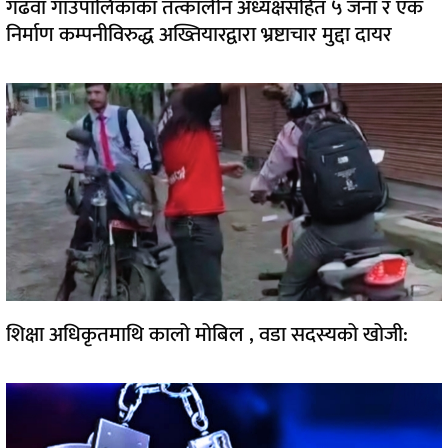
गढवा गाउँपालिकाका तत्कालीन अध्यक्षसहित ५ जना र एक
निर्माण कम्पनीविरुद्ध अख्तियारद्वारा भ्रष्टाचार मुद्दा दायर
शिक्षा अधिकृतमाथि कालो मोबिल , वडा सदस्यको खोजी: