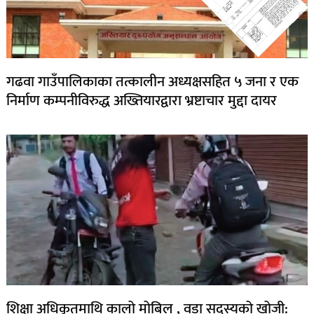
गढवा गाउँपालिकाका तत्कालीन अध्यक्षसहित ५ जना र एक
निर्माण कम्पनीविरुद्ध अख्तियारद्वारा भ्रष्टाचार मुद्दा दायर
शिक्षा अधिकृतमाथि कालो मोबिल , वडा सदस्यको खोजी: