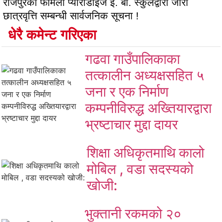
राजपुरको फेमिली प्याराडाईज इ. बो. स्कुलद्वारा जारी
छात्रवृत्ति सम्बन्धी सार्वजनिक सूचना !
धेरै कमेन्ट गरिएका
गढवा गाउँपालिकाका
तत्कालीन अध्यक्षसहित ५
जना र एक निर्माण
कम्पनीविरुद्ध अख्तियारद्वारा
भ्रष्टाचार मुद्दा दायर
शिक्षा अधिकृतमाथि कालो
मोबिल , वडा सदस्यको
खोजी:
भुक्तानी रकमको २०