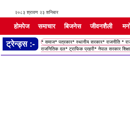
२०८३ श्रावण २३ शनिबार
होमपेज
समाचार
बिजनेस
जीवनशैली
मन
* समाज* पत्रकार* स्थानीय सरकार* राजनीति * राजन
ट्रेन्ड्स :-
राजनितिक दल* ट्राफिक प्रहरी* नेपाल सरकार शिक्षा