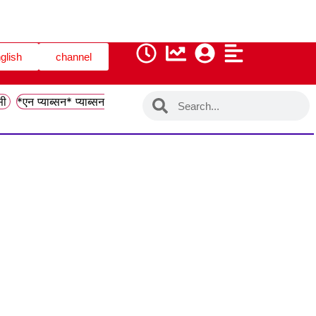
glish
channel
सी
*एन प्याब्सन* प्याब्सन