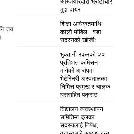
अख्तियारद्वारा भ्रष्टाचार
मुद्दा दायर
शिक्षा अधिकृतमाथि
पनि तय
कालो मोबिल , वडा
स
सदस्यको खोजी:
भुक्तानी रकमको २०
प्रतिशत कमिसन
मागेको आरोपमा
भेटेरिनरी अस्पतालका
निमित्त प्रमुख र चालक
घुससहित पक्राउ
विद्यालय व्यवस्थापन
समितिमा दलका
सदस्यलाई निषेध,
वडाध्यक्षले अध्यक्ष बन्न