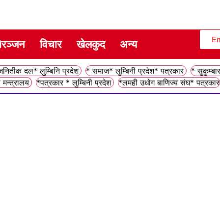
En
ोरञ्जन
विचार
खेलकुद
अन्य
ितीक दल* लुम्बिनि प्रदेश
* समाज* लुम्बिनी प्रदेश* पत्रकार
* सुकुम्बा
 मन्त्रालय
*पत्रकार * लुम्बिनी प्रदेश
*लमही उधोग बाणिज्य संघ* पत्रकार