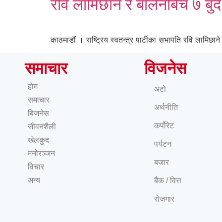
रवि लामिछाने र बालेनबिच ७ बुँदे
काठमाडौं । राष्ट्रिय स्वतन्त्र पार्टीका सभापति रवि लामिछान
समाचार
विजनेस
होम
अटो
समाचार
अर्थनीति
बिजनेस
कर्पोरेट
जीवनशैली
खेलकुद
पर्यटन
मनोरञ्जन
बजार
विचार
अन्य
बैंक / वित्त
रोजगार