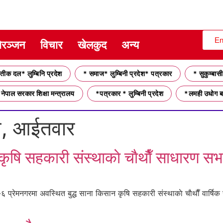
En
ोरञ्जन
विचार
खेलकुद
अन्य
ीक दल* लुम्बिनि प्रदेश
* समाज* लुम्बिनी प्रदेश* पत्रकार
* सुकुम्बासी
नेपाल सरकार शिक्षा मन्त्रालय
*पत्रकार * लुम्बिनी प्रदेश
*लमही उधोग ब
े, आईतवार
षि सहकारी संस्थाकाे चाैथाैँ साधारण सभा
प्रेमनगरमा अवस्थित बुद्ध साना किसान कृषि सहकारी संस्थाकाे चाैथाैँ वार्