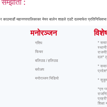
 सम्झौता :
े र काठमाडौं महानगरपालिकाका मेयर बालेन शाहले एउटै दलमार्फत प्रतिनिधिसभा निर्
मनोरञ्जन
विशे
* समा
गशिप
स्थान
फिचर
राजनी
दल* लु
बलिउड / हलिउड
* समाज
ब्लोअप
प्रदेश
मनोरञ्जन भिडियो
* सुकु
*एन प्
राजनि
प्रहर
शिक्षा