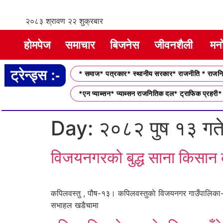
२०८३ श्रावण २२ शुक्रबार
होमपेज
समाचार
बिजनेस
जीवनशैली
मन
ट्रेन्ड्स :-
* समाज* पत्रकार* स्थानीय सरकार* राजनीति * राजनित
*एन प्याब्सन* प्याब्सन राजनितिक दल* ट्राफिक प्रहरी* 
Day:
२०८२ पुष १३ गत
विजयनगरको बुद्ध साना किसान कृ
कपिलवस्तु , पौष-१३। कपिलवस्तुकाे विजयनगर गाउँपालिका-६ 
सभाहल खडैचामा