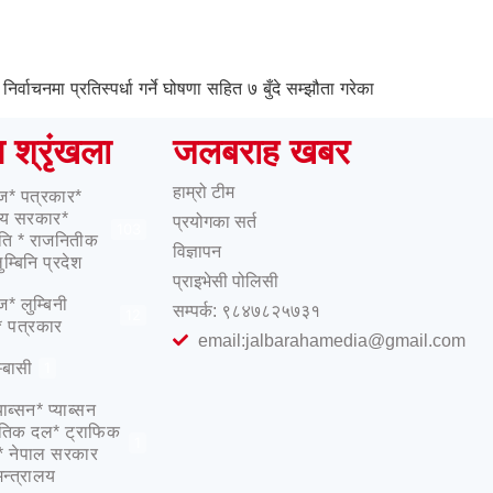
वाचनमा प्रतिस्पर्धा गर्ने घोषणा सहित ७ बुँदे सम्झौता गरेका
ष श्रृंखला
जलबराह खबर
हाम्रो टीम
ज* पत्रकार*
ीय सरकार*
प्रयोगका सर्त
103
ति * राजनितीक
विज्ञापन
म्बिनि प्रदेश
प्राइभेसी पोलिसी
* लुम्बिनी
सम्पर्क: ९८४७८२५७३१
12
* पत्रकार
email:jalbarahamedia@gmail.com
म्बासी
1
याब्सन* प्याब्सन
तिक दल* ट्राफिक
1
ी* नेपाल सरकार
 मन्त्रालय