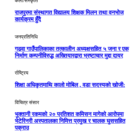
कला/संस्कृति
राजपुरमा संस्थागत विद्यालय शिक्षक मिलन तथा वनभोज
कार्यक्रम हुँदै
जनप्रतिनिधि
गढवा गाउँपालिकाका तत्कालीन अध्यक्षसहित ५ जना र एक
निर्माण कम्पनीविरुद्ध अख्तियारद्वारा भ्रष्टाचार मुद्दा दायर
र्राष्ट्रिय
शिक्षा अधिकृतमाथि कालो मोबिल , वडा सदस्यको खोजी:
विचित्र संसार
भुक्तानी रकमको २० प्रतिशत कमिसन मागेको आरोपमा
भेटेरिनरी अस्पतालका निमित्त प्रमुख र चालक घुससहित
पक्राउ