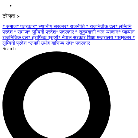
ट्रेन्ड्स :-
* समाज* पत्रकार* स्थानीय सरकार* राजनीति * राजनितीक दल* लुम्बिनि
प्रदेश
* समाज* लुम्बिनी प्रदेश* पत्रकार
* सुकुम्बासी
*एन प्याब्सन* प्याब्सन
राजनितिक दल* ट्राफिक प्रहरी* नेपाल सरकार शिक्षा मन्त्रालय
*पत्रकार *
लुम्बिनी प्रदेश
*लमही उधोग बाणिज्य संघ* पत्रकार
Search