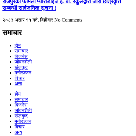
राजपुरको फेमिली प्याराडाईज इ. बो. स्कुलद्वारा जारी छात्रवृत्ति
सम्बन्धी सार्वजनिक सूचना !
२०८३ असार ११ गते, बिहीबार
No Comments
समाचार
होम
समाचार
बिजनेस
जीवनशैली
खेलकुद
मनोरञ्जन
विचार
अन्य
होम
समाचार
बिजनेस
जीवनशैली
खेलकुद
मनोरञ्जन
विचार
अन्य