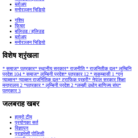
ब्लोअप
मनोरञ्जन भिडियो
गशिप
फिचर
बलिउड / हलिउड
ब्लोअप
मनोरञ्जन भिडियो
विशेष श्रृंखला
* समाज* पत्रकार* स्थानीय सरकार* राजनीति * राजनितीक दल* लुम्बिनि
प्रदेश
104
* समाज* लुम्बिनी प्रदेश* पत्रकार
12
* सुकुम्बासी
1
*एन
प्याब्सन* प्याब्सन राजनितिक दल* ट्राफिक प्रहरी* नेपाल सरकार शिक्षा
मन्त्रालय
2
*पत्रकार * लुम्बिनी प्रदेश
2
*लमही उधोग बाणिज्य संघ*
पत्रकार
3
जलबराह खबर
हाम्रो टीम
प्रयोगका सर्त
विज्ञापन
प्राइभेसी पोलिसी